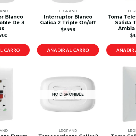
RAND
LEGRAND
LEG
or Blanco
Interruptor Blanco
Toma Telef
Doble De 3
Galica 2 Triple On/off
Salida T
as
Ambia 
$9.998
900
$4
AL CARRO
AÑADIR AL CARRO
AÑADIR 
NO DISPONIBLE
RAND
LEGRAND
LEG