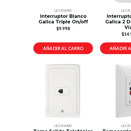
LEGRAND
LEG
Interruptor Blanco
Interrupt
Galica Triple On/off
Galica 2 
Ví
$9.998
$14.
AÑADIR AL CARRO
AÑADIR 
LEGRAND
LEG