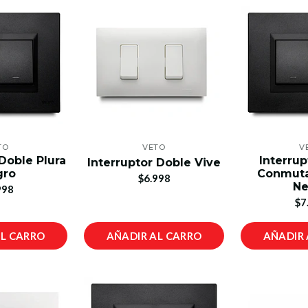
TO
VETO
V
 Doble Plura
Interrup
Interruptor Doble Vive
gro
Conmuta
$6.998
Ne
998
$7
AL CARRO
AÑADIR AL CARRO
AÑADIR 