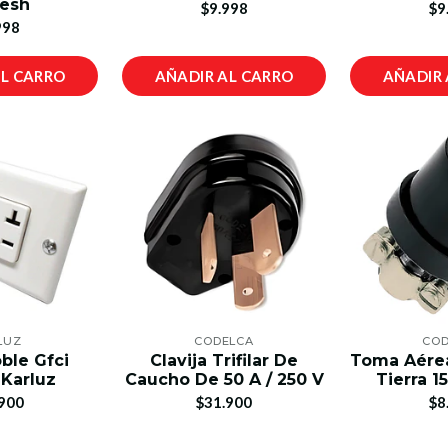
resh
$9.998
$9
998
AL CARRO
AÑADIR AL CARRO
AÑADIR 
LUZ
CODELCA
COD
ble Gfci
Clavija Trifilar De
Toma Aérea
 Karluz
Caucho De 50 A / 250 V
Tierra 15
900
$31.900
$8