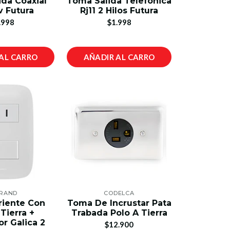
da Coaxial
Toma Salida Telefónica
v Futura
Rj11 2 Hilos Futura
.998
$1.998
AL CARRO
AÑADIR AL CARRO
RAND
CODELCA
iente Con
Toma De Incrustar Pata
Tierra +
Trabada Polo A Tierra
or Galica 2
$12.900