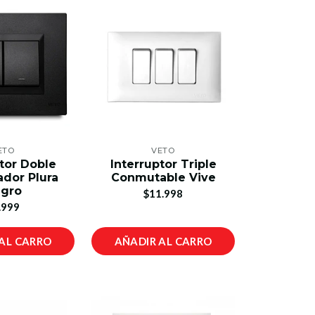
ETO
VETO
tor Doble
Interruptor Triple
dor Plura
Conmutable Vive
gro
$11.998
.999
AL CARRO
AÑADIR AL CARRO