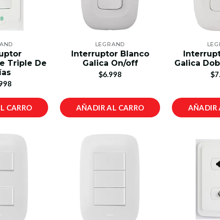
RAND
LEGRAND
LEG
ruptor
Interruptor Blanco
Interrup
 Triple De
Galica On/off
Galica Dob
ías
$6.998
$7
998
AL CARRO
AÑADIR AL CARRO
AÑADIR 