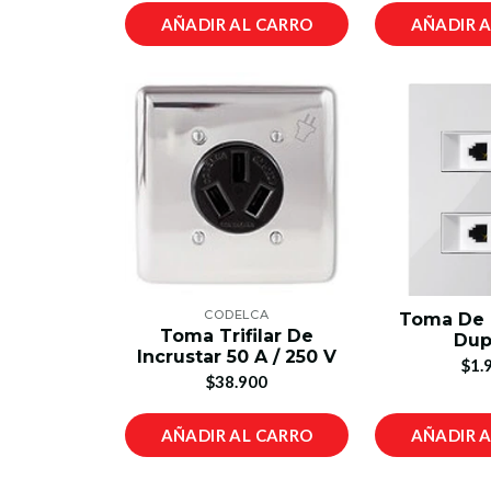
AÑADIR AL CARRO
AÑADIR 
CODELCA
Toma De 
Toma Trifilar De
Dup
Incrustar 50 A / 250 V
$1.
$38.900
AÑADIR AL CARRO
AÑADIR 