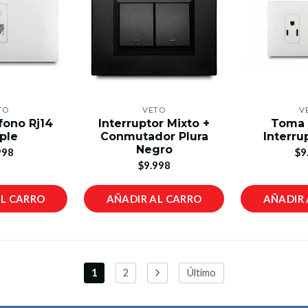
TO
VETO
V
fono Rj14
Interruptor Mixto +
Toma 
ple
Conmutador Plura
Interru
Negro
998
$9
$9.998
AL CARRO
AÑADIR AL CARRO
AÑADIR 
1
2
Último