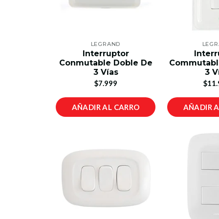
LEGRAND
LEG
Interruptor
Inter
Conmutable Doble De
Commutable
3 Vías
3 V
$7.999
$11.
AÑADIR AL CARRO
AÑADIR 