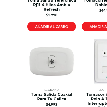
Toma Salida Telefónica
Tomacorrie
Rj11 4 Hilos Ambia
Doble
Refresh
$44.
$1.998
AÑADIR AL CARRO
AÑADIR 
LEGRAND
LEG
Toma Salida Coaxial
Tomacorr
Para Tv Galica
Polo A 
Interrup
$4.998