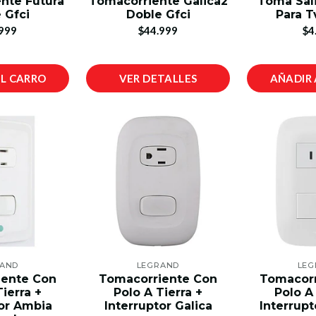
nte Futura
Tomacorriente Galica2
Toma Sali
 Gfci
Doble Gfci
Para T
999
$44.999
$4
AL CARRO
VER DETALLES
AÑADIR 
RAND
LEGRAND
LEG
iente Con
Tomacorriente Con
Tomacorr
Tierra +
Polo A Tierra +
Polo A 
tor Ambia
Interruptor Galica
Interrupt