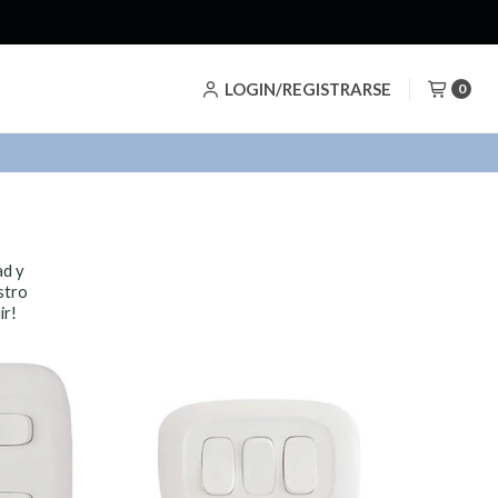
LOGIN/REGISTRARSE
0
ad y
stro
ir!