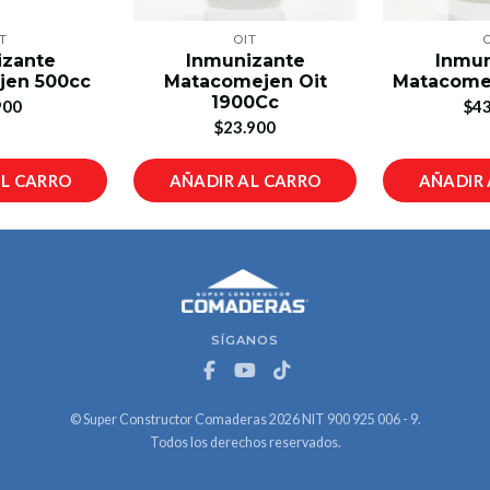
T
OIT
izante
Inmunizante
Inmun
jen 500cc
Matacomejen Oit
Matacome
1900Cc
900
$43
$23.900
AL CARRO
AÑADIR AL CARRO
AÑADIR 
SÍGANOS
© Super Constructor Comaderas 2026 NIT 900 925 006 - 9.
Todos los derechos reservados.