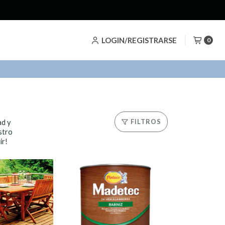
LOGIN/REGISTRARSE
0
ad y
FILTROS
stro
ir!