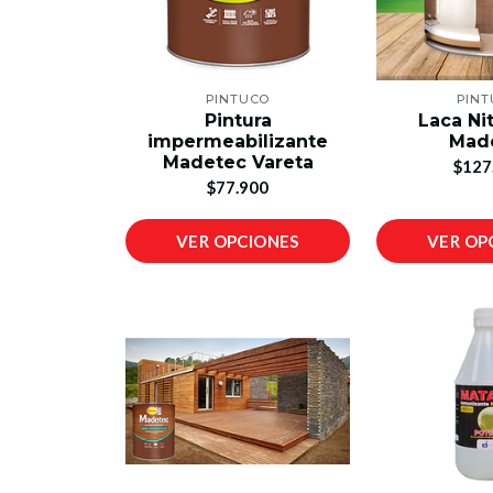
PINTUCO
PIN
Pintura
Laca Ni
impermeabilizante
Mad
Madetec Vareta
$127
$77.900
VER OPCIONES
VER OP