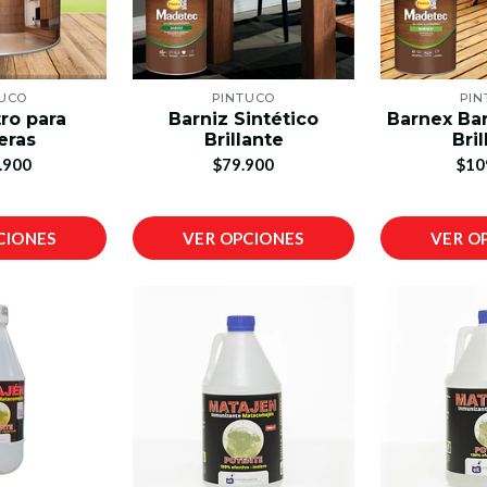
TUCO
PINTUCO
PIN
tro para
Barniz Sintético
Barnex Bar
eras
Brillante
Bril
.900
$79.900
$10
CIONES
VER OPCIONES
VER O