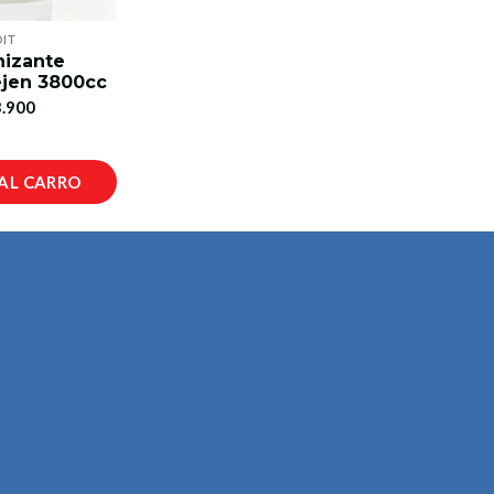
OIT
izante
jen 3800cc
.900
AL CARRO