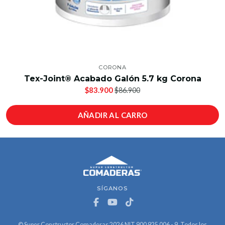
CORONA
Tex-Joint® Acabado Galón 5.7 kg Corona
$83.900
$86.900
AÑADIR AL CARRO
SÍGANOS
© Super Constructor Comaderas 2026 NIT 900 925 006 - 9. Todos los