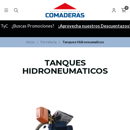
0
C
¿Buscas Promociones?
¡Aprovecha nuestros Descuentazos!
Inicio
Ferreteria
Tanques Hidroneumaticos
TANQUES
HIDRONEUMATICOS