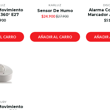
LUZ
KARLUZ
DIS
Movimiento
Alarma Co
Sensor De Humo
 360° E27
Marcador 
$24.900
$27.900
900
$51
AL CARRO
AÑADIR AL CARRO
AÑADIR 
CURY
Movimiento