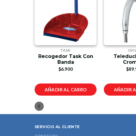
VER
TASK
GRI
 Sensor Y
Recogedor Task Con
Teleduc
utomático
Banda
Cro
00
$6.900
$89.
L CARRO
AÑADIR AL CARRO
AÑADIR 
SERVICIO AL CLIENTE