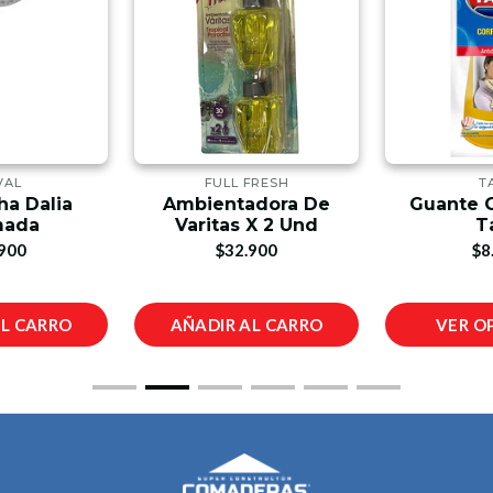
VAL
FULL FRESH
T
ha Dalia
Ambientadora De
Guante 
mada
Varitas X 2 Und
T
900
$32.900
$8
AL CARRO
AÑADIR AL CARRO
VER O