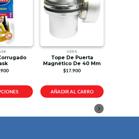
ASK
VERA
Corrugado
Tope De Puerta
Guante 
ask
Magnético De 40 Mm
.900
$17.900
$
PCIONES
AÑADIR AL CARRO
VER 