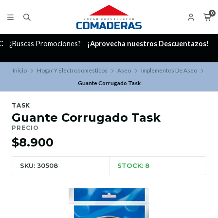
0
C
¿Buscas Promociones?
¡Aprovecha nuestros Descuentazos!
Inicio
Hogar Y Electrodomésticos
Aseo
Implementos De Aseo
Guante Corrugado Task
TASK
Guante Corrugado Task
PRECIO
$8.900
SKU: 30508
STOCK: 8