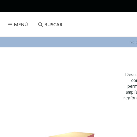
MENÚ
BUSCAR
Inici
Descu
con
perm
ampli
región