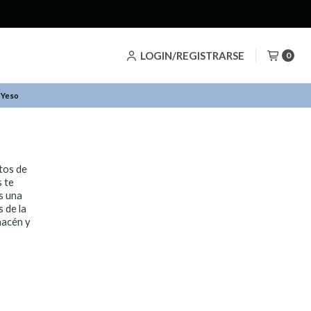
LOGIN/REGISTRARSE
0
 Yeso
tos de
s te
s una
 de la
macén y