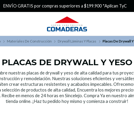
ENVÍO GRATIS por compras superiores a $199.900 *Aplican TyC
o
Materiales De Construcción
Drywall Láminas Y Placas
Placas De Drywall Y
PLACAS DE DRYWALL Y YESO
bre nuestras placas de drywall y yeso de alta calidad para tus proyec
strucción y remodelación. Nuestras soluciones eficientes y versátile
iten crear estructuras resistentes y acabados impecables. Ofrecemo
a selección de productos de alta calidad, Encuentra los mejores precios
. Recibe en menos de 24 horas en Sincelejo. Compra Ya en nuestro al
tienda online. ¡Haz tu pedido hoy mismo y comienza a construir!