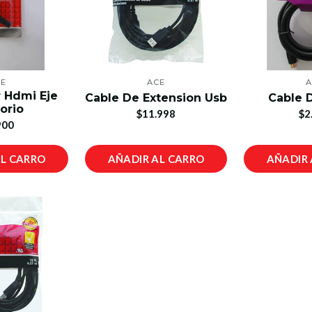
CE
ACE
A
 Hdmi Eje
Cable De Extension Usb
Cable 
torio
$11.998
$2
900
AL CARRO
AÑADIR AL CARRO
AÑADIR 