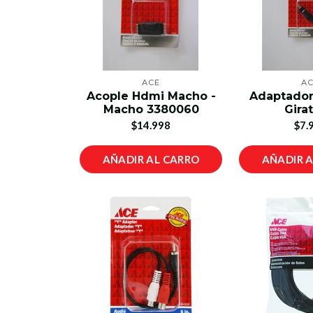
ACE
A
Acople Hdmi Macho -
Adaptador
Macho 3380060
Gira
$14.998
$7.
AÑADIR AL CARRO
AÑADIR 