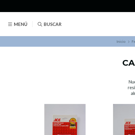
MENÚ
BUSCAR
Inicio
Fe
CA
Nue
res
al