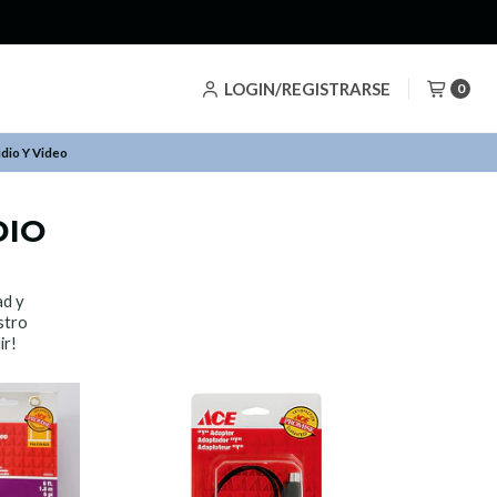
LOGIN/REGISTRARSE
0
dio Y Video
DIO
ad y
stro
ir!