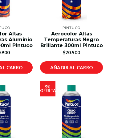
TUCO
PINTUCO
or Altas
Aerocolor Altas
as Aluminio
Temperaturas Negro
00ml Pintuco
Brillante 300ml Pintuco
.900
$20.900
AL CARRO
AÑADIR AL CARRO
5%
OFERTA