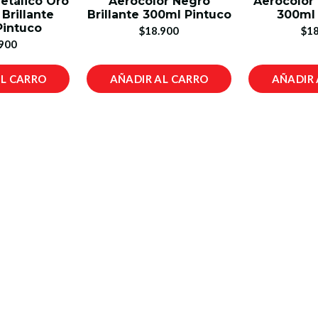
etálico Oro
Aerocolor Negro
Aerocolor
 Brillante
Brillante 300ml Pintuco
300ml 
Pintuco
$18.900
$18
900
AL CARRO
AÑADIR AL CARRO
AÑADIR 