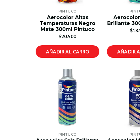
PINTUCO
PIN
Aerocolor Altas
Aerocolor
Temperaturas Negro
Brillante 3
Mate 300ml Pintuco
$18.
$20.900
AÑADIR AL CARRO
AÑADIR 
PINTUCO
PIN