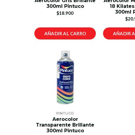
Aerocolor Gris Brillante
Aerocolor M
300ml Pintuco
18 Kilates
300ml 
$18.900
$20.
AÑADIR AL CARRO
AÑADIR 
PINTUCO
Aerocolor
Transparente Brillante
300ml Pintuco