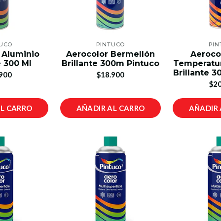
TUCO
PINTUCO
PIN
 Aluminio
Aerocolor Bermellón
Aerocol
e 300 Ml
Brillante 300m Pintuco
Temperatur
Brillante 3
900
$18.900
$20
AL CARRO
AÑADIR AL CARRO
AÑADIR 