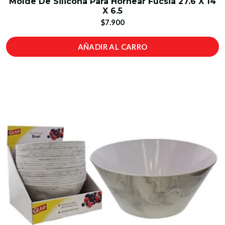
Molde De Silicona Para Hornear Fucsia 27.6 X 14
X 6.5
$7.900
AÑADIR AL CARRO