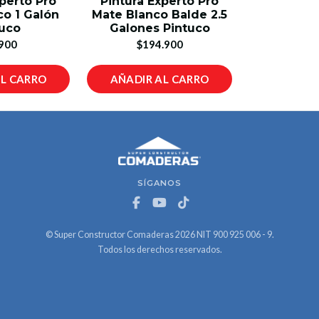
xperto Pro
Pintura Experto Pro
co 1 Galón
Mate Blanco Balde 2.5
tuco
Galones Pintuco
900
$194.900
AL CARRO
AÑADIR AL CARRO
SÍGANOS
© Super Constructor Comaderas 2026 NIT 900 925 006 - 9.
Todos los derechos reservados.