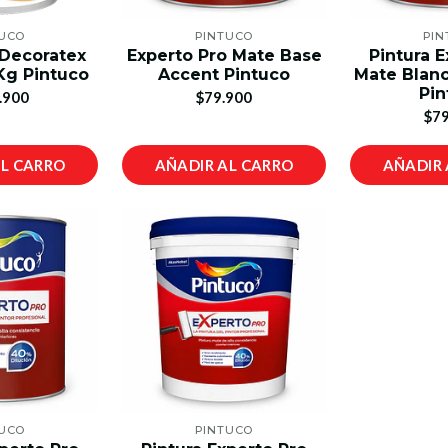
TUCO
PINTUCO
PIN
 Decoratex
Experto Pro Mate Base
Pintura E
0Kg Pintuco
Accent Pintuco
Mate Blan
Pin
.900
$79.900
$79
AL CARRO
AÑADIR AL CARRO
AÑADIR 
TUCO
PINTUCO