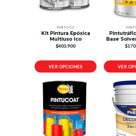
PINTUCO
PIN
Kit Pintura Epóxica
Pintutráfi
Multiuso Ico
Base Solve
$403.900
$170
VER OPCIONES
VER OP