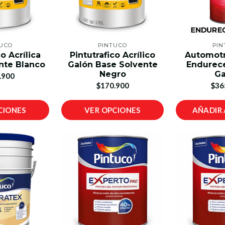
TUCO
PINTUCO
PIN
co Acrílica
Pintutrafico Acrílico
Automotr
nte Blanco
Galón Base Solvente
Endurece
Negro
Ga
.900
$170.900
$36
CIONES
VER OPCIONES
AÑADIR 