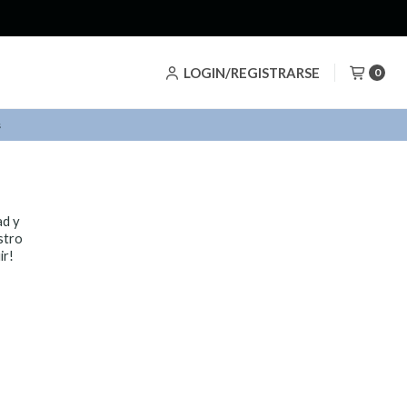
LOGIN/REGISTRARSE
0
s
ad y
stro
ir!