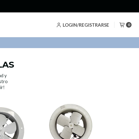
LOGIN/REGISTRARSE
0
LAS
ad y
stro
ir!