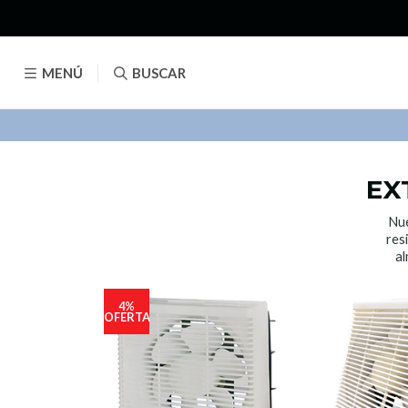
MENÚ
BUSCAR
EX
Nue
res
al
4%
OFERTA