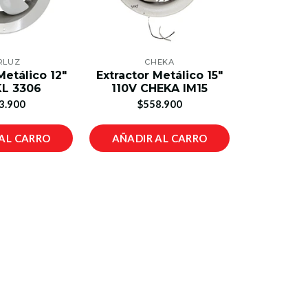
RLUZ
CHEKA
Metálico 12"
Extractor Metálico 15"
KL 3306
110V CHEKA IM15
3.900
$558.900
AL CARRO
AÑADIR AL CARRO