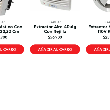
LUZ
KARLUZ
KA
lástico Con
Extractor Aire 4Pulg
Extractor 
e 20,32 Cm
Con Rejilla
110V 
.900
$56.900
$25
AL CARRO
AÑADIR AL CARRO
AÑADIR 