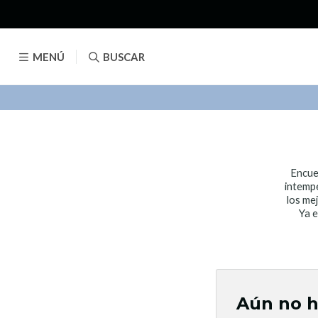
MENÚ
BUSCAR
Encuen
intempe
los me
Ya e
Aún no h