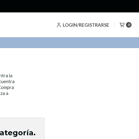
LOGIN/REGISTRARSE
0
ntra la
ncuentra
 Compra
nza a
ategoría.