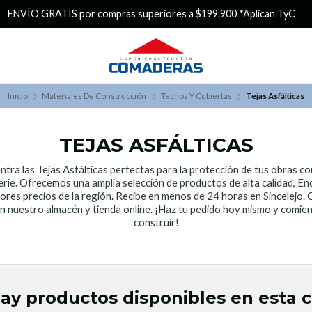
ENVÍO GRATIS por compras superiores a $199.900 *Aplican TyC
Inicio
Materiales De Construcción
Techos Y Cubiertas
Tejas Asfálticas
TEJAS ASFÁLTICAS
tra las Tejas Asfálticas perfectas para la protección de tus obras co
rie. Ofrecemos una amplia selección de productos de alta calidad, E
jores precios de la región. Recibe en menos de 24 horas en Sincelejo.
n nuestro almacén y tienda online. ¡Haz tu pedido hoy mismo y comie
construir!
ay productos disponibles en esta c