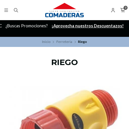
0
C
¿Buscas Promociones?
¡Aprovecha nuestros Descuentazos!
Inicio
Ferreteria
Riego
RIEGO