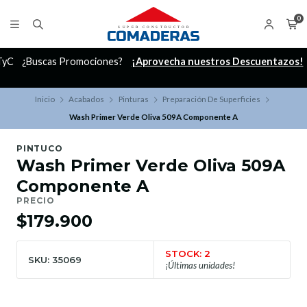
0
C
¿Buscas Promociones?
¡Aprovecha nuestros Descuentazos!
Inicio
Acabados
Pinturas
Preparación De Superficies
Wash Primer Verde Oliva 509A Componente A
PINTUCO
Wash Primer Verde Oliva 509A
Componente A
PRECIO
$179.900
STOCK: 2
SKU: 35069
¡Últimas unidades!