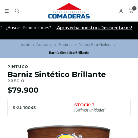
0
C
¿Buscas Promociones?
¡Aprovecha nuestros Descuentazos!
Inicio
Acabados
Pinturas
Pintura Para Madera
Barniz Sintético Brillante
PINTUCO
Barniz Sintético Brillante
PRECIO
$79.900
STOCK: 3
SKU: 10043
¡Últimas unidades!