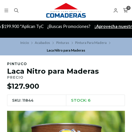
0
C
¿Buscas Promociones?
¡Aprovecha nuestros Descuentazos!
Inicio
Acabados
Pinturas
Pintura Para Madera
Laca Nitro para Maderas
PINTUCO
Laca Nitro para Maderas
PRECIO
$127.900
SKU: 11844
STOCK: 6