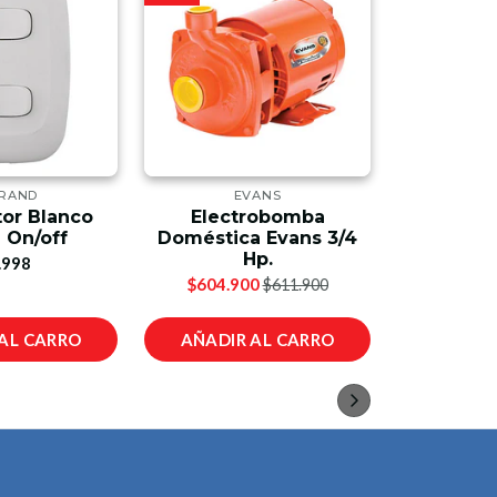
RAND
EVANS
tor Blanco
Electrobomba
Cerradur
 On/off
Doméstica Evans 3/4
Alcoba 
Hp.
An
.998
$604.900
$1
$611.900
AL CARRO
AÑADIR AL CARRO
AÑADIR