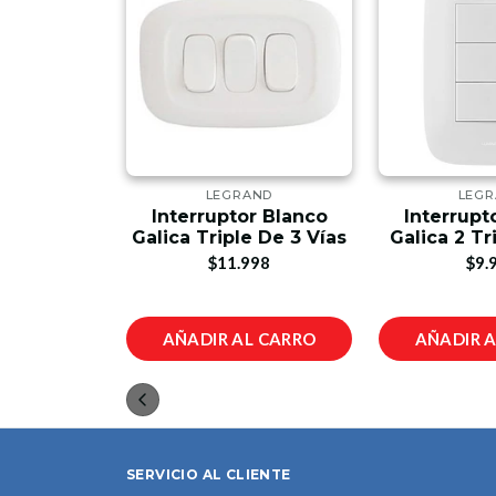
AND
LEGRAND
LEG
r Blanco
Interruptor Blanco
Interrupt
 De 3 Vías
Galica Triple De 3 Vías
Galica 2 Tr
99
$11.998
$9.
L CARRO
AÑADIR AL CARRO
AÑADIR 
SERVICIO AL CLIENTE