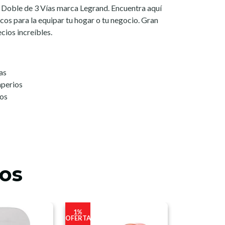
2 Doble de 3 Vías marca Legrand. Encuentra aquí
icos para la equipar tu hogar o tu negocio. Gran
cios increíbles.
as
mperios
ios
os
1%
OFERTA