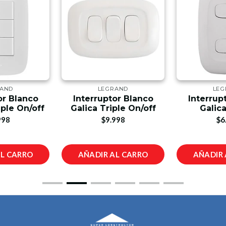
RAND
LEGRAND
LEG
or Blanco
Interruptor Blanco
Interrup
iple On/off
Galica Triple On/off
Galica
998
$9.998
$6
AL CARRO
AÑADIR AL CARRO
AÑADIR 