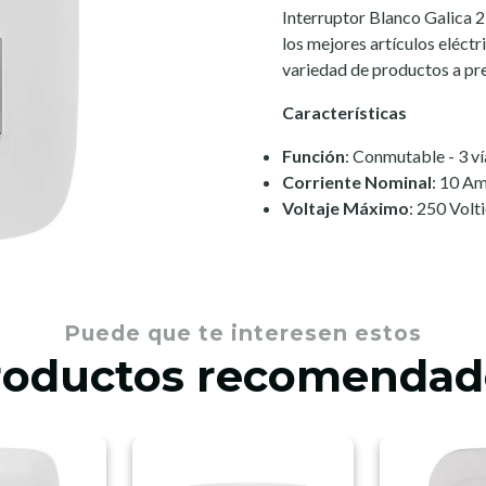
Interruptor Blanco Galica 
los mejores artículos eléctr
variedad de productos a pre
Características
Función
: Conmutable - 3 ví
Corriente Nominal
: 10 A
Voltaje Máximo
: 250 Volt
Puede que te interesen estos
roductos recomendad