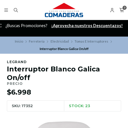
0
C
¿Buscas Promociones?
¡Aprovecha nuestros Descuentazos!
Inicio
Ferreteria
Electricidad
Tomas E Interruptores
Interruptor Blanco Galica On/off
LEGRAND
Interruptor Blanco Galica
On/off
PRECIO
$6.998
SKU: 17352
STOCK: 23