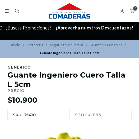
0
C
¿Buscas Promociones?
¡Aprovecha nuestros Descuentazos!
Inicio
Ferreteria
Seguridad Industrial
Guantes Y Overoles
Guante Ingeniero Cuero Talla L 5cm
GENÉRICO
Guante Ingeniero Cuero Talla
L 5cm
PRECIO
$10.900
SKU: 35410
STOCK: 1195