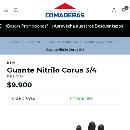
0
C
¿Buscas Promociones?
¡Aprovecha nuestros Descuentazos!
Inicio
Ferreteria
Seguridad Industrial
Guantes Y Overoles
Guante Nitrilo Corus 3/4
KIM
Guante Nitrilo Corus 3/4
PRECIO
$9.900
SKU: 27874
STOCK: 155