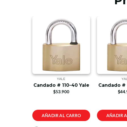
P
E
YALE
YA
e Pequeña
Candado # 110-40 Yale
Candado # 
e
$53.900
$44.
900
L CARRO
AÑADIR AL CARRO
AÑADIR 