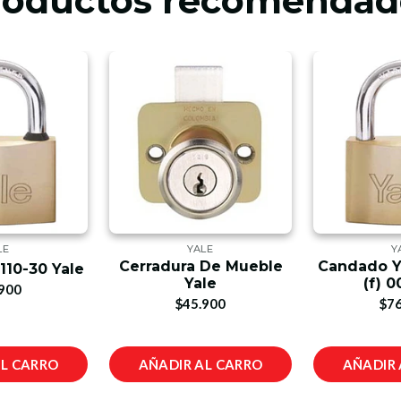
roductos recomendad
LE
YALE
Y
Cerradura De Mueble
Candado Ya
110-30 Yale
Yale
(f) 0
900
$45.900
$76
AL CARRO
AÑADIR AL CARRO
AÑADIR 