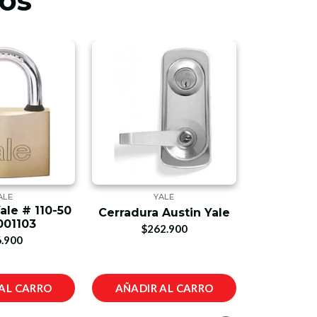
os
ALE
YALE
Chapa L
le # 110-50
Cerradura Austin Yale
001103
$262.900
$1
.900
AL CARRO
AÑADIR AL CARRO
AÑADIR