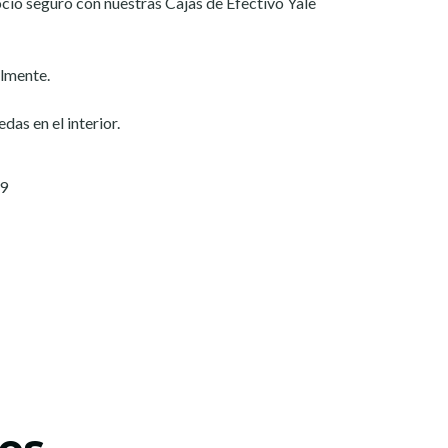
cio seguro con nuestras Cajas de Efectivo Yale
ilmente.
as en el interior.
09