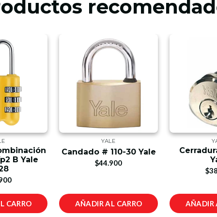
roductos recomendad
LE
YALE
Y
ombinación
Cerradur
Candado # 110-30 Yale
Yp2 B Yale
Y
$44.900
28
$38
900
AL CARRO
AÑADIR AL CARRO
AÑADIR 