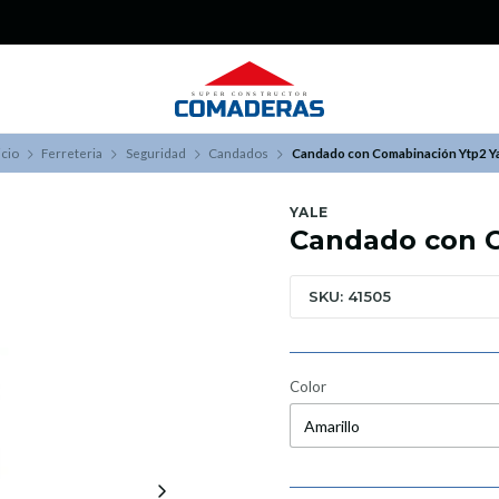
¿Buscas Promociones?
¡Aprovecha nuestros Descuentazos!
icio
Ferreteria
Seguridad
Candados
Candado con Comabinación Ytp2 Y
YALE
Candado con C
SKU: 41505
Color