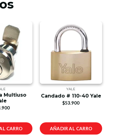
os
ALE
YALE
a Multiuso
Cerradur
Candado # 110-40 Yale
ale
$53.900
.900
$4
AL CARRO
AÑADIR AL CARRO
AÑADIR