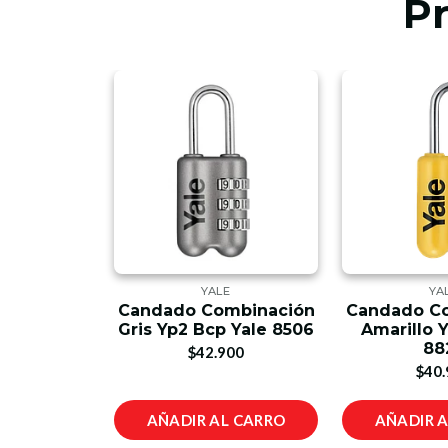
P
E
YALE
YA
mbinación
Candado Combinación
Candado C
p Yale 850
Gris Yp2 Bcp Yale 8506
Amarillo 
88
00
$42.900
$40.
L CARRO
AÑADIR AL CARRO
AÑADIR 