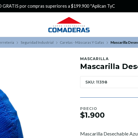
¿Buscas Promociones?
¡Aprovecha nuestros Descuentazos!
erreteria
Seguridad Industrial
Caretas - Máscaras Y Gafas
Mascarilla Dese
MASCARILLA
Mascarilla De
SKU: 11398
PRECIO
$1.900
Mascarilla Desechable Azu