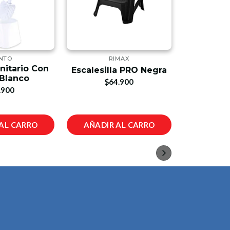
NTO
RIMAX
Suelda
nitario Con
Escalesilla PRO Negra
$
Blanco
$64.900
.900
AL CARRO
AÑADIR AL CARRO
VER 