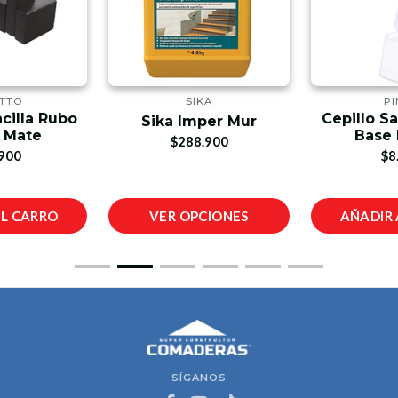
ETTO
SIKA
PI
cilla Rubo
Cepillo Sa
Sika Imper Mur
 Mate
Base 
$288.900
900
$8
AL CARRO
VER OPCIONES
AÑADIR 
SÍGANOS