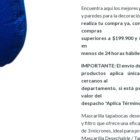
Encuentra aquí los mejores 
y paredes para la decoració
realiza tu compra ya, co
compras
superiores a $199.900 y s
en
menos de 24 horas hábile
IMPORTANTE: El envío de
productos aplica únic
cercanos al
departamento, si está po
valor del
despacho *Aplica Término
Mascarilla tapabocas desec
y filtro que ofrece una efic
de 3 micrones, ideal para p
Mascarilla Desechable / Ta