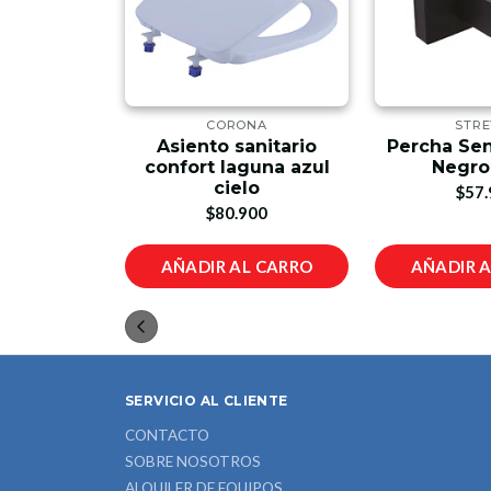
PRO
CORONA
STR
eguridad
Asiento sanitario
Percha Sen
Tornillo
confort laguna azul
Negro
cielo
00
$57.
$80.900
L CARRO
AÑADIR AL CARRO
AÑADIR 
SERVICIO AL CLIENTE
CONTACTO
SOBRE NOSOTROS
ALQUILER DE EQUIPOS