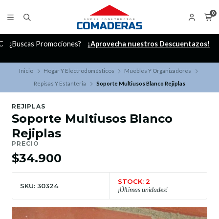
0
C
¿Buscas Promociones?
¡Aprovecha nuestros Descuentazos!
Inicio
Hogar Y Electrodomésticos
Muebles Y Organizadores
Repisas Y Estanteria
Soporte Multiusos Blanco Rejiplas
REJIPLAS
Soporte Multiusos Blanco
Rejiplas
PRECIO
$34.900
STOCK: 2
SKU: 30324
¡Últimas unidades!