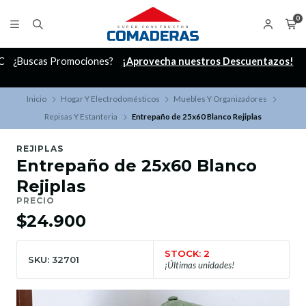
0
C
¿Buscas Promociones?
¡Aprovecha nuestros Descuentazos!
Inicio
Hogar Y Electrodomésticos
Muebles Y Organizadores
Repisas Y Estanteria
Entrepaño de 25x60 Blanco Rejiplas
REJIPLAS
Entrepaño de 25x60 Blanco
Rejiplas
PRECIO
$24.900
STOCK: 2
SKU: 32701
¡Últimas unidades!