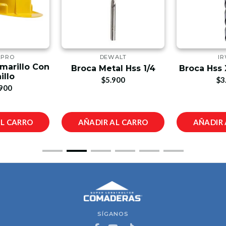
LPRO
DEWALT
IR
marillo Con
Broca Metal Hss 1/4
Broca Hss 
illo
$5.900
$3
900
AL CARRO
AÑADIR AL CARRO
AÑADIR 
SÍGANOS