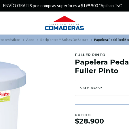
¿Buscas Promociones?
¡Aprovecha nuestros Descuentazos!
trodomésticos
Aseo
Recipientes Y Bolsas De Basura
Papelera Pedal Red Bco
FULLER PINTO
Papelera Peda
Fuller Pinto
SKU: 38257
PRECIO
$28.900