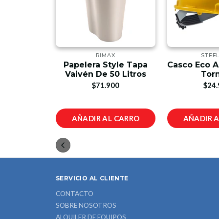
PINTO
RIMAX
STEE
 Pedal
Papelera Style Tapa
Casco Eco A
 Verde
Vaivén De 50 Litros
Torn
00
$71.900
$24.
L CARRO
AÑADIR AL CARRO
AÑADIR 
SERVICIO AL CLIENTE
CONTACTO
SOBRE NOSOTROS
ALQUILER DE EQUIPOS