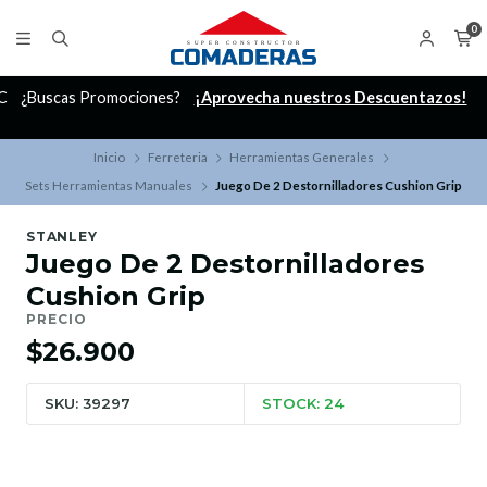
0
C
¿Buscas Promociones?
¡Aprovecha nuestros Descuentazos!
Inicio
Ferreteria
Herramientas Generales
Sets Herramientas Manuales
Juego De 2 Destornilladores Cushion Grip
STANLEY
Juego De 2 Destornilladores
Cushion Grip
PRECIO
$26.900
SKU: 39297
STOCK: 24