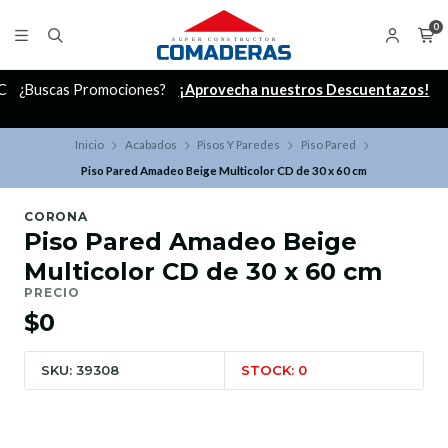
0
C
¿Buscas Promociones?
¡Aprovecha nuestros Descuentazos!
Inicio
Acabados
Pisos Y Paredes
Piso Pared
Piso Pared Amadeo Beige Multicolor CD de 30 x 60 cm
CORONA
Piso Pared Amadeo Beige
Multicolor CD de 30 x 60 cm
PRECIO
$0
SKU: 39308
STOCK: 0