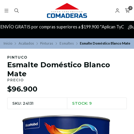
0
C
¿Buscas Promociones?
¡Aprovecha nuestros Descuentazos!
Inicio
Acabados
Pinturas
Esmaltes
Esmalte Doméstico Blanco Mate
PINTUCO
Esmalte Doméstico Blanco
Mate
PRECIO
$96.900
SKU: 24131
STOCK: 9