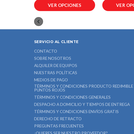
IONES
VER OPCIONES
VER OP
SERVICIO AL CLIENTE
CONTACTO
SOBRE NOSOTROS
ALQUILER DE EQUIPOS
NUESTRAS POLÍTICAS
MEDIOS DE PAGO
TÉRMINOS Y CONDICIONES PRODUCTO REDIMIBLE
PUNTOS ROJOS
TÉRMINOS Y CONDICIONES GENERALES
DESPACHO A DOMICILIO Y TIEMPOS DE ENTREGA
TÉRMINOS Y CONDICIONES ENVÍOS GRATIS
DERECHO DE RETRACTO
PREGUNTAS FRECUENTES
¿QUIERES SER NUESTRO PROVEEDOR?