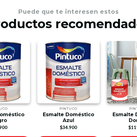
Puede que te interesen estos
roductos recomendad
TUCO
PINTUCO
PIN
Doméstico
Esmalte Doméstico
Esmalte 
gro
Azul
Do
900
$34.900
$11