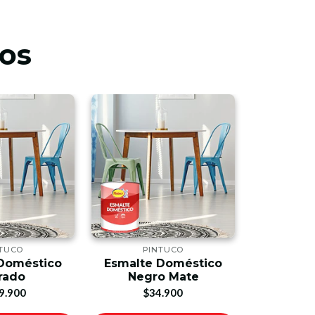
os
TUCO
PINTUCO
PI
Doméstico
Esmalte Doméstico
Esmalte
rado
Negro Mate
Am
9.900
$34.900
$3