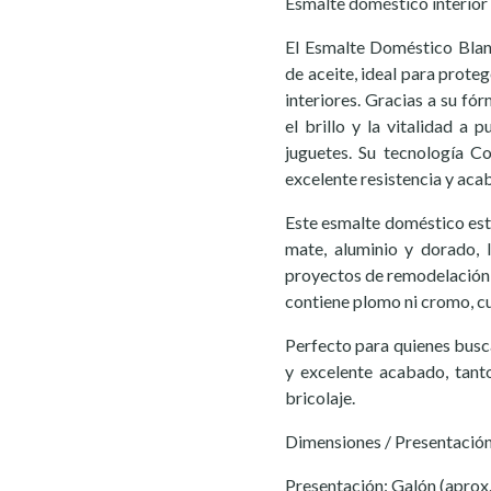
Esmalte doméstico interior P
El Esmalte Doméstico Blan
de aceite, ideal para prote
interiores. Gracias a su fó
el brillo y la vitalidad a 
juguetes. Su tecnología C
excelente resistencia y aca
Este esmalte doméstico está
mate, aluminio y dorado, 
proyectos de remodelación 
contiene plomo ni cromo, cu
Perfecto para quienes busca
y excelente acabado, tan
bricolaje.
Dimensiones / Presentació
Presentación: Galón (aprox.