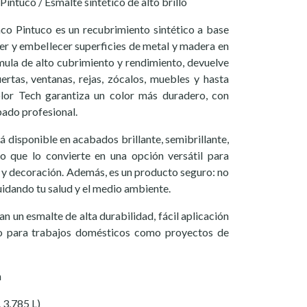
intuco / Esmalte sintético de alto brillo
co Pintuco es un recubrimiento sintético a base
ger y embellecer superficies de metal y madera en
rmula de alto cubrimiento y rendimiento, devuelve
puertas, ventanas, rejas, zócalos, muebles y hasta
olor Tech garantiza un color más duradero, con
bado profesional.
 disponible en acabados brillante, semibrillante,
lo que lo convierte en una opción versátil para
y decoración. Además, es un producto seguro: no
idando tu salud y el medio ambiente.
n un esmalte de alta durabilidad, fácil aplicación
to para trabajos domésticos como proyectos de
n
 3,785 L)