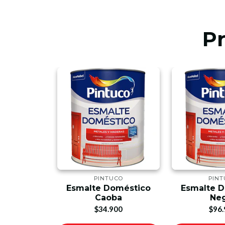
P
UCO
PINTUCO
PIN
oméstico
Esmalte Doméstico
Esmalte 
 Mate
Caoba
Ne
00
$34.900
$96.