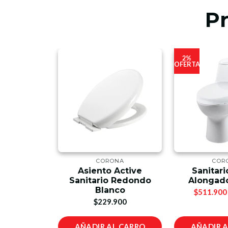
P
2%
OFERTA
NA
CORONA
COR
o Smart
Asiento Active
Sanitar
ado
Sanitario Redondo
Alongad
Blanco
900
$511.900
$229.900
IONES
AÑADIR AL CARRO
AÑADIR 