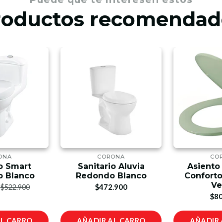
roductos recomendad
ONA
CORONA
CO
io Smart
Sanitario Aluvia
Asiento 
o Blanco
Redondo Blanco
Confort
Ve
$472.900
$522.900
$80
AL CARRO
AÑADIR AL CARRO
AÑADIR 