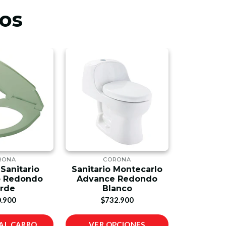
os
RONA
CORONA
C
Sanitario
Sanitario Montecarlo
Sanitar
o Redondo
Advance Redondo
Singl
rde
Blanco
$6
.900
$732.900
AL CARRO
VER OPCIONES
AÑADIR