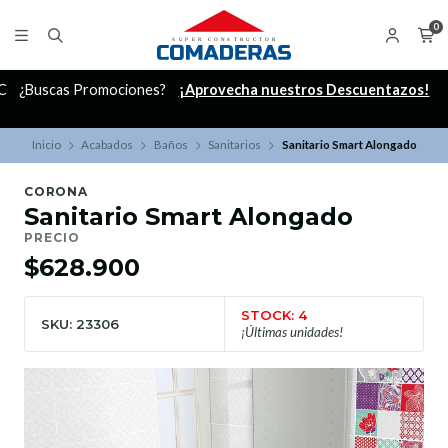
0
C
¿Buscas Promociones?
¡Aprovecha nuestros Descuentazos!
Inicio
Acabados
Baños
Sanitarios
Sanitario Smart Alongado
CORONA
Sanitario Smart Alongado
PRECIO
$628.900
STOCK: 4
SKU: 23306
¡Últimas unidades!