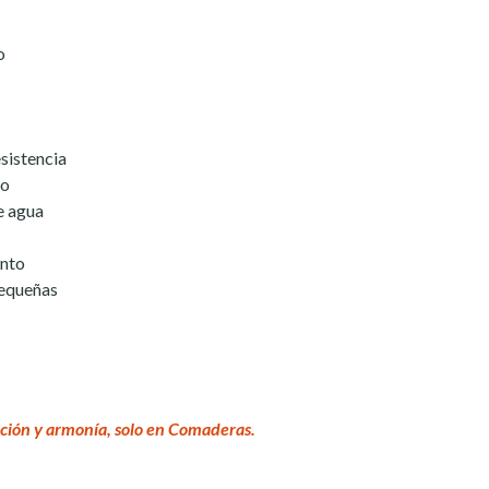
o
esistencia
no
e agua
ento
pequeñas
ción y armonía, solo en Comaderas.