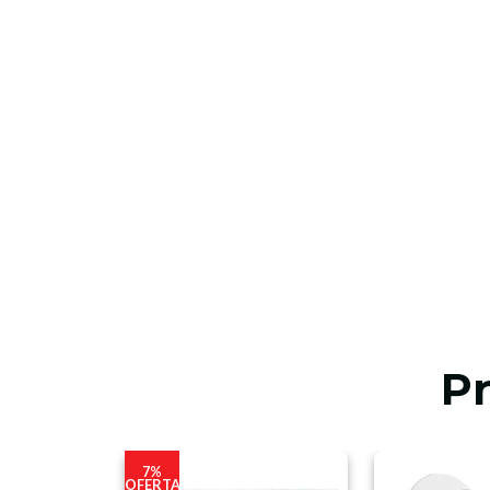
P
7%
OFERTA