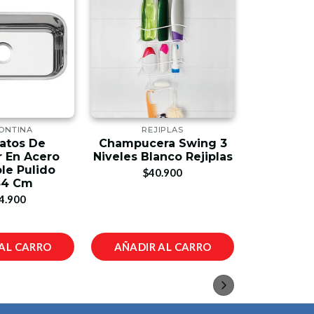
ONTINA
REJIPLAS
TRA
atos De
Champucera Swing 3
Lavap
 En Acero
Niveles Blanco Rejiplas
Empotra
le Pulido
Inoxida
$40.900
34 Cm
Brillo
Tra
4.900
$4
AL CARRO
AÑADIR AL CARRO
AÑADIR