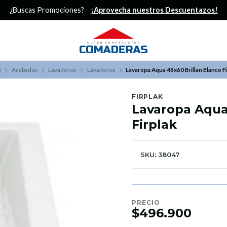
¿Buscas Promociones?
¡Aprovecha nuestros Descuentazos!
o
Acabados
Lavaderos
Lavaderos
Lavaropa Aqua 48x60 Brillan Blanco Fi
FIRPLAK
Lavaropa Aqua
Firplak
SKU: 38047
PRECIO
$496.900