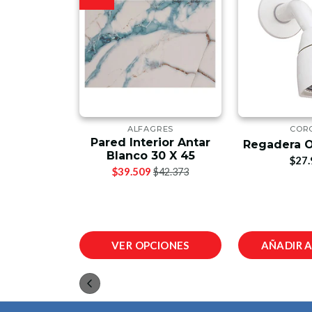
AK
ALFAGRES
COR
qua 80x60
Pared Interior Antar
Regadera O
nco Firplak
Blanco 30 X 45
$27.
900
$39.509
$42.373
L CARRO
VER OPCIONES
AÑADIR 