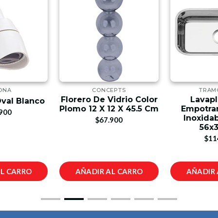
ONA
CONCEPTS
TRAM
Florero De Vidrio Color
Lavapl
val Blanco
Plomo 12 X 12 X 45.5 Cm
Empotrar
900
Inoxidab
$67.900
56x
$11
AL CARRO
AÑADIR AL CARRO
AÑADIR 