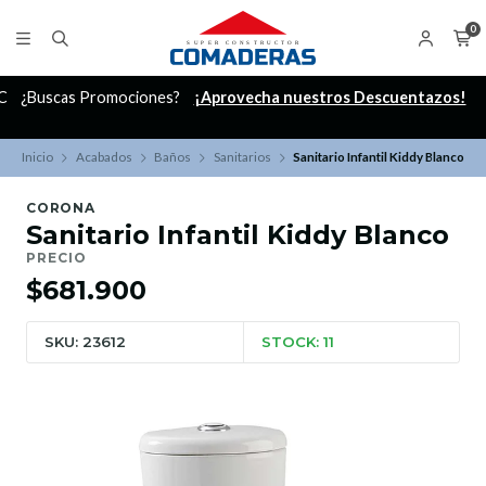
0
C
¿Buscas Promociones?
¡Aprovecha nuestros Descuentazos!
Inicio
Acabados
Baños
Sanitarios
Sanitario Infantil Kiddy Blanco
CORONA
Sanitario Infantil Kiddy Blanco
PRECIO
$681.900
SKU: 23612
STOCK: 11