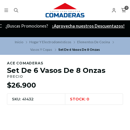
0
C
¿Buscas Promociones?
¡Aprovecha nuestros Descuentazos!
Inicio
Hogar Y Electrodomésticos
Elementos De Cocina
Vasos Y Copas
Set De 6 Vasos De 8 Onzas
ACE COMADERAS
Set De 6 Vasos De 8 Onzas
PRECIO
$26.900
SKU: 41432
STOCK: 0