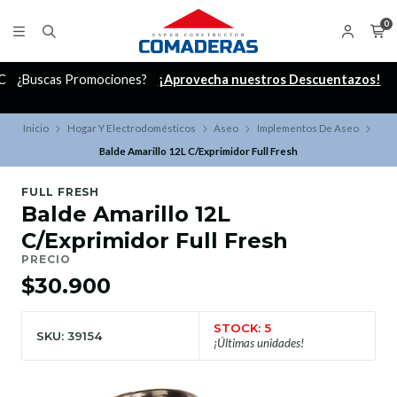
0
C
¿Buscas Promociones?
¡Aprovecha nuestros Descuentazos!
Inicio
Hogar Y Electrodomésticos
Aseo
Implementos De Aseo
Balde Amarillo 12L C/Exprimidor Full Fresh
FULL FRESH
Balde Amarillo 12L
C/Exprimidor Full Fresh
PRECIO
$30.900
STOCK: 5
SKU: 39154
¡Últimas unidades!