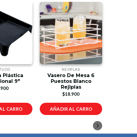
TUCO
REJIPLAS
FUL
 Plástica
Vasero De Mesa 6
Blanquea
ional 9"
Puestos Blanco
2000CC 
Rejiplas
.900
$1
$18.900
AL CARRO
AÑADIR AL CARRO
AÑADIR