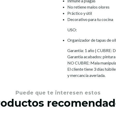
Inmune a plagas
No retiene malos olores
Práctico y útil
Decorativo para tu cocina
USO:
Organizador de tapas de oll
Garantía: 1 año | CUBRE: De
Garantía acabados: pintura 
NO CUBRE: Mala manipulac
El cliente tiene 3 días hábi
y mercancía averiada.
Puede que te interesen estos
roductos recomendad