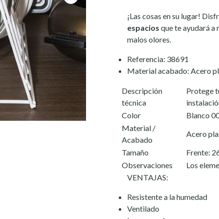
¡Las cosas en su lugar! Disf
espacios
que te ayudará a 
malos olores.
Referencia: 38691
Material acabado: Acero pl
Descripción
Protege t
técnica
instalació
Color
Blanco 0
Material /
Acero pla
Acabado
Tamaño
Frente: 2
Observaciones
Los eleme
VENTAJAS:
Resistente a la humedad
Ventilado