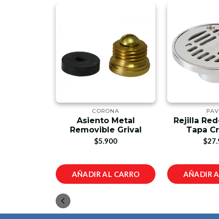
LAS
CORONA
PA
 Bandeja
Asiento Metal
Rejilla Re
las
Removible Grival
Tapa C
00
$5.900
$27.
L CARRO
AÑADIR AL CARRO
AÑADIR 