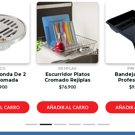
VCO
REJIPLAS
PIN
donda De 2
Escurridor Platos
Bandeja
romada
Cromado Rejiplas
Profes
900
$76.900
$9
AL CARRO
AÑADIR AL CARRO
AÑADIR 