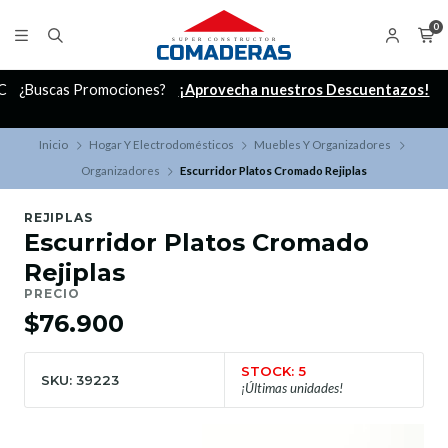
0
C
¿Buscas Promociones?
¡Aprovecha nuestros Descuentazos!
Inicio
Hogar Y Electrodomésticos
Muebles Y Organizadores
Organizadores
Escurridor Platos Cromado Rejiplas
REJIPLAS
Escurridor Platos Cromado
Rejiplas
PRECIO
$76.900
STOCK: 5
SKU: 39223
¡Últimas unidades!