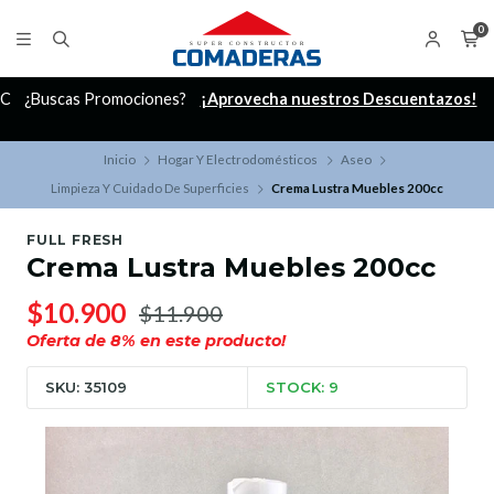
0
C
¿Buscas Promociones?
¡Aprovecha nuestros Descuentazos!
Inicio
Hogar Y Electrodomésticos
Aseo
Limpieza Y Cuidado De Superficies
Crema Lustra Muebles 200cc
FULL FRESH
Crema Lustra Muebles 200cc
$10.900
$11.900
Oferta de
8
% en este producto!
SKU: 35109
STOCK: 9