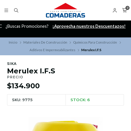
0
C
¿Buscas Promociones?
¡Aprovecha nuestros Descuentazos!
Inicio
Materiales De Construcción
Químicos Para Construcción
Aditivos E Impermeabilizantes
Merulex I.F.S
SIKA
Merulex I.F.S
PRECIO
$134.900
SKU: 9775
STOCK: 6