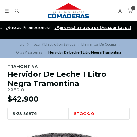
0
C
¿Buscas Promociones?
¡Aprovecha nuestros Descuentazos!
Inicio
Hogar Y Electrodomésticos
Elementos De Cocina
Ollas Y Sartenes
Hervidor De Leche 1 Litro Negra Tramontina
TRAMONTINA
Hervidor De Leche 1 Litro
Negra Tramontina
PRECIO
$42.900
SKU: 36876
STOCK: 0