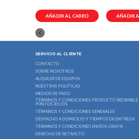
00
L CARRO
AÑADIR AL CARRO
AÑADIR 
SERVICIO AL CLIENTE
CONTACTO
SOBRE NOSOTROS
ALQUILER DE EQUIPOS
NUESTRAS POLÍTICAS
MEDIOS DE PAGO
TÉRMINOS Y CONDICIONES PRODUCTO REDIMIBLE
PUNTOS ROJOS
TÉRMINOS Y CONDICIONES GENERALES
DESPACHO A DOMICILIO Y TIEMPOS DE ENTREGA
TÉRMINOS Y CONDICIONES ENVÍOS GRATIS
DERECHO DE RETRACTO