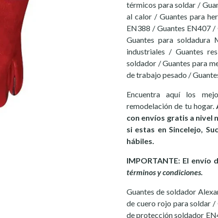
térmicos para soldar / Guan
al calor / Guantes para he
EN388 / Guantes EN407 / G
Guantes para soldadura 
industriales / Guantes re
soldador / Guantes para met
de trabajo pesado / Guante
Encuentra aquí los mej
remodelación de tu hogar.
con envíos gratis a nivel
si estas en Sincelejo, S
hábiles.
IMPORTANTE: El envío de
términos y condiciones.
Guantes de soldador Alexa
de cuero rojo para soldar /
de protección soldador EN