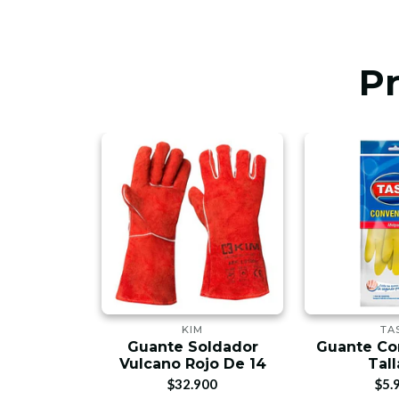
P
ADERAS
KIM
TA
oldador
Guante Soldador
Guante Co
xander 14"
Vulcano Rojo De 14
Tal
0067
$32.900
$5.