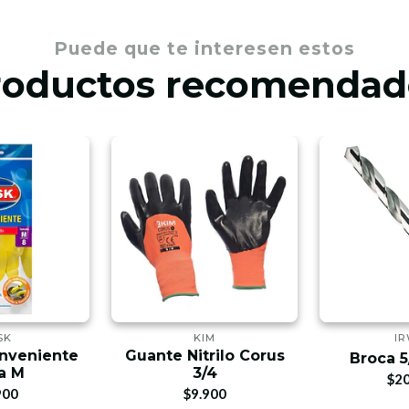
Puede que te interesen estos
roductos recomendad
SK
KIM
IR
nveniente
Guante Nitrilo Corus
Broca 5
la M
3/4
$20
900
$9.900