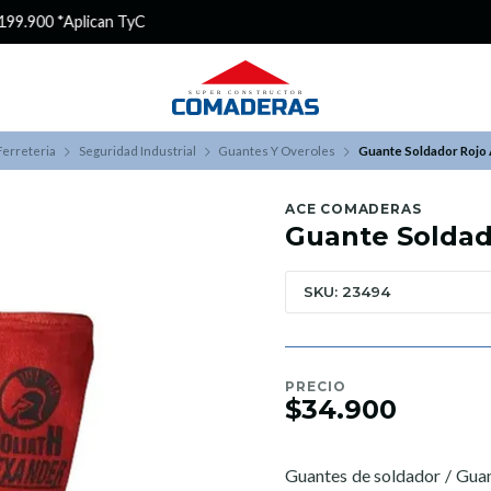
¿Buscas Promociones?
¡Aprovecha nuestros Descuentazos!
Ferreteria
Seguridad Industrial
Guantes Y Overoles
Guante Soldador Rojo
ACE COMADERAS
Guante Soldad
SKU: 23494
PRECIO
$34.900
Gu
antes de soldador / Gua