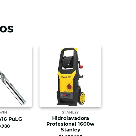
os
WIN
STANLEY
Hidrolavadora
Cerradur
/16 PuLG
Profesional 1600w
Baño La
.900
Stanley
$9