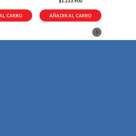
$1.233.900
AL CARRO
AÑADIR AL CARRO
AÑADIR