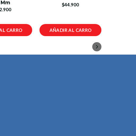
 Mm
$44.900
2.900
$4
AL CARRO
AÑADIR AL CARRO
AÑADIR