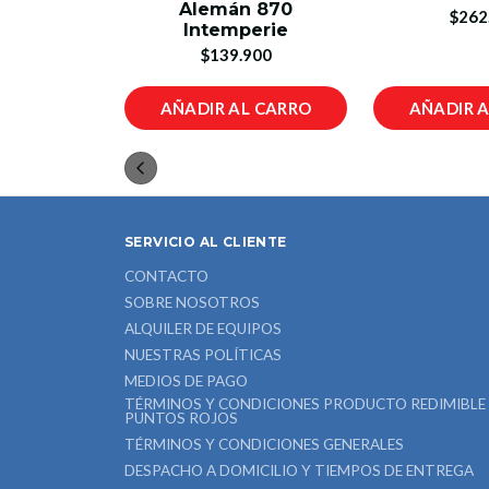
 Yale
Alemán 870
$262
Intemperie
00
$139.900
L CARRO
AÑADIR AL CARRO
AÑADIR 
SERVICIO AL CLIENTE
CONTACTO
SOBRE NOSOTROS
ALQUILER DE EQUIPOS
NUESTRAS POLÍTICAS
MEDIOS DE PAGO
TÉRMINOS Y CONDICIONES PRODUCTO REDIMIBLE
PUNTOS ROJOS
TÉRMINOS Y CONDICIONES GENERALES
DESPACHO A DOMICILIO Y TIEMPOS DE ENTREGA