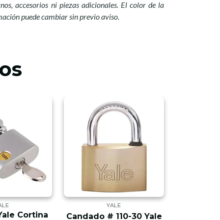
nos, accesorios ni piezas adicionales. El color de la
mación puede cambiar sin previo aviso.
os
ALE
YALE
ale Cortina
Cerradur
Candado # 110-30 Yale