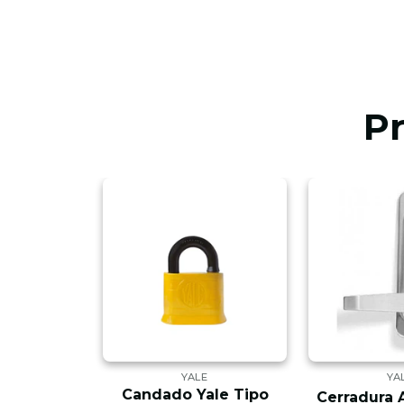
P
E
YALE
YA
 # 840
Candado Yale Tipo
Cerradura 