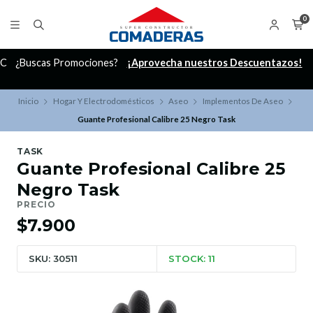
0
C
¿Buscas Promociones?
¡Aprovecha nuestros Descuentazos!
Inicio
Hogar Y Electrodomésticos
Aseo
Implementos De Aseo
Guante Profesional Calibre 25 Negro Task
TASK
Guante Profesional Calibre 25
Negro Task
PRECIO
$7.900
SKU: 30511
STOCK: 11