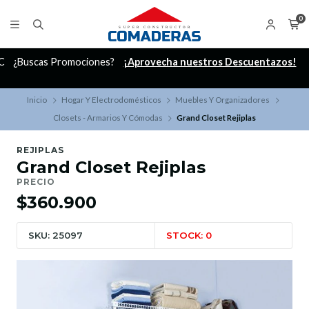
0
C
¿Buscas Promociones?
¡Aprovecha nuestros Descuentazos!
Inicio
Hogar Y Electrodomésticos
Muebles Y Organizadores
Closets - Armarios Y Cómodas
Grand Closet Rejiplas
REJIPLAS
Grand Closet Rejiplas
PRECIO
$360.900
SKU: 25097
STOCK: 0