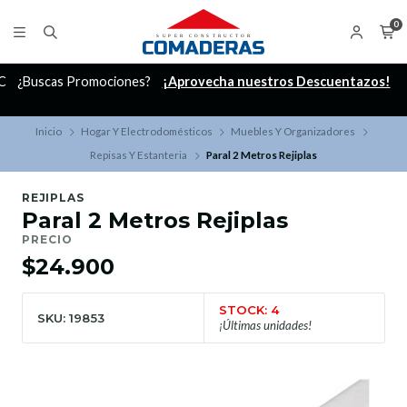
0
C
¿Buscas Promociones?
¡Aprovecha nuestros Descuentazos!
Inicio
Hogar Y Electrodomésticos
Muebles Y Organizadores
Repisas Y Estanteria
Paral 2 Metros Rejiplas
REJIPLAS
Paral 2 Metros Rejiplas
PRECIO
$24.900
STOCK: 4
SKU: 19853
¡Últimas unidades!