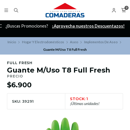
0
C
¿Buscas Promociones?
¡Aprovecha nuestros Descuentazos!
Inicio
Hogar Y Electrodomésticos
Aseo
Implementos De Aseo
Guante M/Uso T8 Full Fresh
FULL FRESH
Guante M/Uso T8 Full Fresh
PRECIO
$6.900
STOCK: 1
SKU: 39291
¡Últimas unidades!